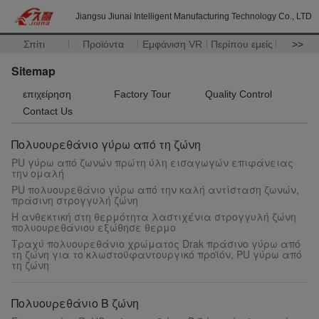
Jiangsu Jiunai Intelligent Manufacturing Technology Co., LTD
Σπίτι
Προϊόντα
Εμφάνιση VR
Περίπου εμείς
>>
Sitemap
επιχείρηση
Factory Tour
Quality Control
Contact Us
Πολυουρεθάνιο γύρω από τη ζώνη
PU γύρω από ζωνών πρώτη ύλη εισαγωγών επιφάνειας
την ομαλή
PU πολυουρεθάνιο γύρω από την καλή αντίσταση ζωνών,
πράσινη στρογγυλή ζώνη
Η ανθεκτική στη θερμότητα λαστιχένια στρογγυλή ζώνη
πολυουρεθάνιου εξώθησε θερμο
Τραχύ πολυουρεθάνιο χρώματος Drak πράσινο γύρω από
τη ζώνη για το κλωστοϋφαντουργικό προϊόν, PU γύρω από
τη ζώνη
Πολυουρεθάνιο Β ζώνη