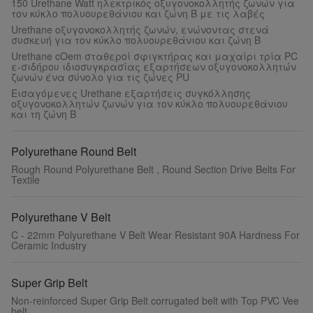
150 Urethane Watt ηλεκτρικός οξυγονοκολλητής ζωνών για
τον κύκλο πολυουρεθάνιου και ζώνη Β με τις λαβές
Urethane οξυγονοκολλητής ζωνών, ενώνοντας στενά
συσκευή για τον κύκλο πολυουρεθάνιου και ζώνη Β
Urethane cOem σταθεροί σφιγκτήρας και μαχαίρι τρία PC
ε-σιδήρου ιδιοσυγκρασίας εξαρτήσεων οξυγονοκολλητών
ζωνών ένα σύνολο για τις ζώνες PU
Εισαγόμενες Urethane εξαρτήσεις συγκόλλησης
οξυγονοκολλητών ζωνών για τον κύκλο πολυουρεθάνιου
και τη ζώνη Β
Polyurethane Round Belt
Rough Round Polyurethane Belt , Round Section Drive Belts For
Textile
Polyurethane V Belt
C - 22mm Polyurethane V Belt Wear Resistant 90A Hardness For
Ceramic Industry
Super Grip Belt
Non-reinforced Super Grip Belt corrugated belt with Top PVC Vee
belt