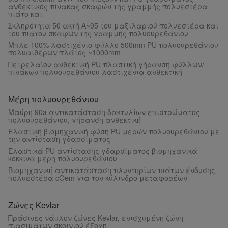
ανθεκτικός πίνακας σκαφών της γραμμής πολυεστέρα
πιάτο και
Σκληρότητα 50 ακτή A~95 του μαξιλαριού πολυεστέρα και
του πιάτου σκαφών της γραμμής πολυουρεθάνιου
Μπλε 100% λαστιχένιο φύλλο 500mm PU πολυουρεθάνιου
πολυαιθέρων πλάτος ~1000mm
Πετρελαίου ανθεκτική PU πλαστική γήρανση φύλλων/
πινάκων πολυουρεθάνιου λαστιχένια ανθεκτική
Μέρη πολυουρεθάνιου
Μαύρη 90a αντικατάσταση δακτυλίων επιστρώματος
πολυουρεθάνιου, γήρανση ανθεκτική
Ελαστική βιομηχανική φύση PU μερών πολυουρεθάνιου με
την αντίσταση γδαρσίματος
Ελαστικά PU αντίστασης γδαρσίματος βιομηχανικά
κόκκινα μέρη πολυουρεθάνιου
Βιομηχανική αντικατάσταση πλυντηρίων πιάτων ένδυσης
πολυεστέρα cOem για τον κύλινδρο μεταφορέων
Ζώνες Kevlar
Πράσινες νάυλον ζώνες Kevlar, ενισχυμένη ζώνη
πιασιμάτων σκοινιού έξοχη