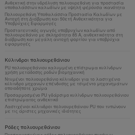
Ανθεκτική στην υδρόλυση πολυουρεθάνη για προστασία
υποθαλάσσιων καλωδίων με υψηλή φέρουσα ικανότητα
Πολυουρεθάνη Υποθαλάσσια Προστασία Καλωδίων με
Αντοχή στη Διάβρωση και 50ετή Ανθεκτικότητα για
Υποβρύχιες Εφαρμογές
Προστατευτικός αγωγός υποβρυχίων καλωδίων από
πολυουρεθάνιο με σκληρότητα 85 A, ανθεκτικότητα στη
διάβρωση και μεγάλη αντοχή φορτίου για υποβρύχια
εφαρμογές
Κύλινδροι πολυουρεθάνιου
PU πολυουρεθάνιου καλυμμένη επίστρωμα κυλίνδρων
χρήση μετάδοσης ροδών βιομηχανική
Ντυμένοι πολυουρεθάνιο κύλινδροι για το λαστιχένιο
κύλινδρο μηχανών επένδυσης με τσιμέντο μηχανημάτων
οποιοδήποτε χρώμα
Προσαρμοσμένο PU γδάρσιμο κυλίνδρων πολυουρεθάνιου
επιστρώματος ανθεκτικό
Λαστιχένιοι κύλινδροι πολυουρεθάνιου PU που τυπώνουν
με τις άριστες μηχανικές ιδιότητες
Ρόδες πολυουρεθάνιου
Προσαρμοσμένες ρόδες πολυουρεθάνιου πυρήνων