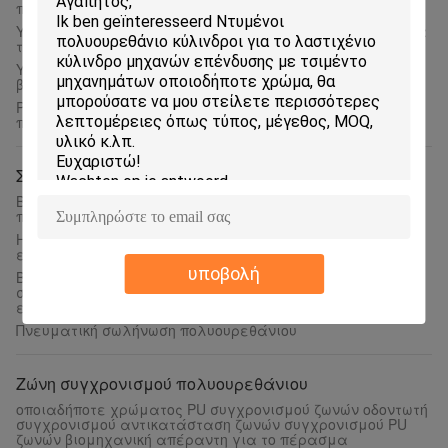
πολυουρεθάνιο για το βιομηχανικό μεταφορέα
Υψηλός εκτατός ζωνών πολυουρεθάνιου παράλληλος για
τη βιομηχανική μετάδοση
Υψηλό εκτατό παράλληλο πολυουρεθάνιο ζωνών για τη
βιομηχανική μετάδοση
PU μετάδοσης cOem βιομηχανική παράλληλη ζώνη
πολυουρεθάνιου
Σωλήνωση πολυουρεθάνιου
Βιομηχανικός Urethane μανικών πολυουρεθάνιου αέρα
πνευματικός σωλήνας για το αγωγό υγραερίου
Ηλεκτρική σωλήνωση πολυουρεθάνιου αντίστασης για τα
εργαλεία αέρα, χαμηλή επιφάνεια τριβής
υποβολή
Βιομηχανική σωλήνωση πολυουρεθάνιου, μαύρος
σωλήνας τριγώνων πολυουρεθάνιου σχηματοποίησης
εγχύσεων PU
Πνευματική σωλήνωση πολυουρεθάνιου
Ζώνη συγχρονισμού πολυουρεθάνιου
οποιαδήποτε χρώματος PU συγχρονισμού ζωνών οδοντωτή
συγχρονισμού αντικατάσταση ζωνών συγχρονισμού PU
ζωνών βιομηχανική απέραντη για το πέρασμα