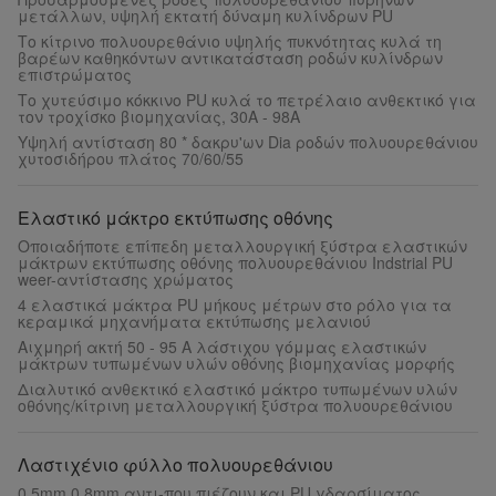
μετάλλων, υψηλή εκτατή δύναμη κυλίνδρων PU
Το κίτρινο πολυουρεθάνιο υψηλής πυκνότητας κυλά τη
βαρέων καθηκόντων αντικατάσταση ροδών κυλίνδρων
επιστρώματος
Το χυτεύσιμο κόκκινο PU κυλά το πετρέλαιο ανθεκτικό για
τον τροχίσκο βιομηχανίας, 30A - 98A
Υψηλή αντίσταση 80 * δακρυ'ων Dia ροδών πολυουρεθάνιου
χυτοσιδήρου πλάτος 70/60/55
Ελαστικό μάκτρο εκτύπωσης οθόνης
Οποιαδήποτε επίπεδη μεταλλουργική ξύστρα ελαστικών
μάκτρων εκτύπωσης οθόνης πολυουρεθάνιου Indstrial PU
weer-αντίστασης χρώματος
4 ελαστικά μάκτρα PU μήκους μέτρων στο ρόλο για τα
κεραμικά μηχανήματα εκτύπωσης μελανιού
Αιχμηρή ακτή 50 - 95 Α λάστιχου γόμμας ελαστικών
μάκτρων τυπωμένων υλών οθόνης βιομηχανίας μορφής
Διαλυτικό ανθεκτικό ελαστικό μάκτρο τυπωμένων υλών
οθόνης/κίτρινη μεταλλουργική ξύστρα πολυουρεθάνιου
Λαστιχένιο φύλλο πολυουρεθάνιου
0.5mm 0.8mm αντι-που πιέζουν και PU γδαρσίματος