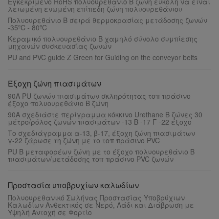
Εγκεκριμένο RoHS πολυουρεθάνιο Β ζώνη εύκολη να είναι
λειωμένη ενωμένη επίπεδη ζώνη πολυουρεθάνιου
Πολυουρεθάνιο Β σειρά θερμοκρασίας μετάδοσης ζωνών
-35ºC - 80ºC
Κεραμικό πολυουρεθάνιο Β χαμηλό σύνολο συμπίεσης
μηχανών συσκευασίας ζωνών
PU and PVC guide Z Green for Guiding on the conveyor belts
Έξοχη ζώνη πιασιμάτων
90A PU ζωνών πιασιμάτων σκληρότητας τοπ πράσινο
έξοχο πολυουρεθάνιο Β ζώνη
90A σχεδιάστε περίγραμμα κόκκινο Urethane Β ζώνες 30
μέτρο/ρόλος ζωνών πιασιμάτων -13 Β -17 Γ -22 έξοχο
Το σχεδιάγραμμα α-13, β-17, έξοχη ζώνη πιασιμάτων
γ-22 ζάρωσε τη ζώνη με το τοπ πράσινο PVC
PU Β μεταφορέων ζώνη με το έξοχο πολυουρεθάνιο Β
πιασιμάτων/μετάδοσης τοπ πράσινο PVC ζωνών
Προστασία υποβρυχίων καλωδίων
Πολυουρεθανικό Σωλήνας Προστασίας Υποβρύχιων
Καλωδίων Ανθεκτικός σε Νερό, Λάδι και Διάβρωση με
Υψηλή Αντοχή σε Φορτίο