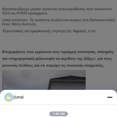
Κατασκευάζουμε μερικά προϊόντα πολυουρεθάνιου που συναντούν
SGS και ROHS εγκεκριμένα
υλική απαίτηση. Τα προϊόντα πωλούνται ευρέως στη Νοτιοανατολική
Ασία, Μέση Ανατολή,
Ευρωπαϊκής και αμερικανικής περιοχή της Αφρικής, κ.λπ.
Επιχειρήσεις που εμμένουν στη «γραμμή ποιότητας, intergrity
για επιχειρησιακή φιλοσοφία να κερδίσει της λέξης», για τους
γενικούς πελάτες για να παρέχει τις ποιοτικές υπηρεσίες.
jiunai
7:48 AM