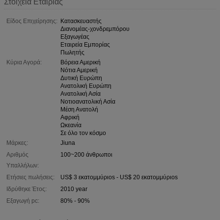
Στοιχεία Εταιρίας
Είδος Επιχείρησης:
Κατασκευαστής
Διανομέας-χονδρεμπόρου
Εξαγωγέας
Εταιρεία Εμπορίας
Πωλητής
Κύρια Αγορά:
Βόρεια Αμερική
Νότια Αμερική
Δυτική Ευρώπη
Ανατολική Ευρώπη
Ανατολική Ασία
Νοτιοανατολική Ασία
Μέση Ανατολή
Αφρική
Ωκεανία
Σε όλο τον κόσμο
Μάρκες:
Jiuna
Αριθμός
100~200 άνθρωποι
Υπαλλήλων:
Ετήσιες πωλήσεις:
US$ 3 εκατομμύριοs - US$ 20 εκατομμύριοs
Ιδρύθηκε Έτος:
2010 year
Εξαγωγή pc:
80% - 90%