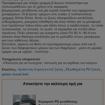
Προσφέρουμε μια πλήρη γραμμή β-ζωνών πολυεστέρα και
πολυουρεθάνιου για τη χρήση στις κεραμικές
βιομηχανικές μεταδόσεις και μια ευρεία ποικιλία των εφαρμογών
μεταφορέων. Οι β-ζώνες τρέχουν στις ενιαίες ή πολλαπλάσιες
γραμμές δίπλα-δίπλα. Αυτές οι ζώνες εξασφαλίζουν κατάλληλη
ευθυγράμμιση, μειωμένη ολίσθηση και είναι τέλειες για τη μεταφορά
των προϊόντων πάνω-κάτω μια κλίση όπως ο εγκιβωτισμός, τα υλικά
συσκευασίας, τα σύνολα, το γυαλί, τα κεραμίδια και πολλά άλλα
προϊόντα. Πολύ ελαστικό και εύκαμπτο υλικό PU 85 Α ~90 Α στο
κόκκινο είναι ιδιαίτερα κατάλληλο για το μόλυβδο στους μεταφορείς
και τους κάθετους άξονες.
Επιπλέον, είμαστε σε θέση να προσαρμόσουμε γύρω από και β-
ζώνες των διαφορετικών μηκών και των διαμέτρων - μέσα σε μερικές
ημέρες και με υψηλό - ποιότητα.
Υποχρέωση υπηρεσιών
«Ποιότητα για να συνεχίσει, πίστωση για να κερδίσει τον κόσμο»
πράσινη στρογγυλή ζώνη
Εξωθημένη PU ζώνη
Ετικέττες:
,
,
green round belt
Αποκτήστε την καλύτερη τιμή για
Κεραμικό PU μετάδοσης