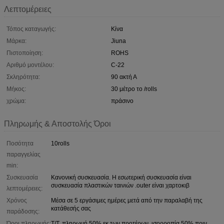
Λεπτομέρειες
Τόπος καταγωγής:
Κίνα
Μάρκα:
Jiuna
Πιστοποίηση:
ROHS
Αριθμό μοντέλου:
C-22
Σκληρότητα:
90 ακτή Α
Μήκος:
30 μέτρο το /rolls
χρώμα:
πράσινο
Πληρωμής & Αποστολής Όροι
Ποσότητα
10rolls
παραγγελίας
min:
Συσκευασία
Κανονική συσκευασία. Η εσωτερική συσκευασία είναι
συσκευασία πλαστικών ταινιών .outer είναι χαρτοκιβ
λεπτομέρειες:
Χρόνος
Μέσα σε 5 εργάσιμες ημέρες μετά από την παραλαβή της
κατάθεσής σας
παράδοσης:
Όροι πληρωμής:
T/T, πληρωμή 50% εκ των προτέρων, ισορροπία 50% πριν