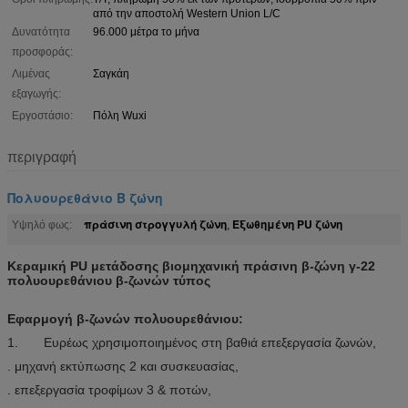
από την αποστολή Western Union L/C
Δυνατότητα
96.000 μέτρα το μήνα
προσφοράς:
Λιμένας
Σαγκάη
εξαγωγής:
Εργοστάσιο:
Πόλη Wuxi
περιγραφή
Πολυουρεθάνιο Β ζώνη
πράσινη στρογγυλή ζώνη
Εξωθημένη PU ζώνη
Υψηλό φως:
,
Κεραμική PU μετάδοσης βιομηχανική πράσινη β-ζώνη γ-22
πολυουρεθάνιου β-ζωνών τύπος
Εφαρμογή β-ζωνών πολυουρεθάνιου:
1. Ευρέως χρησιμοποιημένος στη βαθιά επεξεργασία ζωνών,
. μηχανή εκτύπωσης 2 και συσκευασίας,
. επεξεργασία τροφίμων 3 & ποτών,