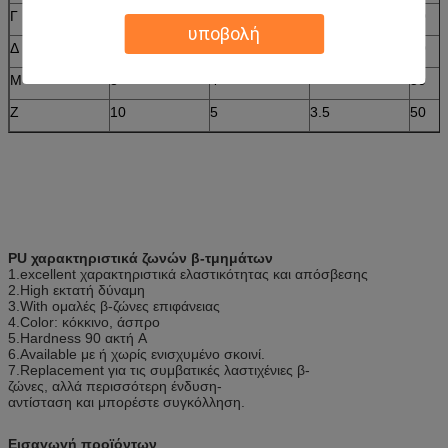
Γ
22
14
3.5
30
υποβολή
Δ
32
19
3.5
30
Μ
8
4
50
Ζ
10
5
3.5
50
PU χαρακτηριστικά ζωνών β-τμημάτων
1.excellent χαρακτηριστικά ελαστικότητας και απόσβεσης
2.High εκτατή δύναμη
3.With ομαλές β-ζώνες επιφάνειας
4.Color: κόκκινο, άσπρο
5.Hardness 90 ακτή Α
6.Available με ή χωρίς ενισχυμένο σκοινί.
7.Replacement για τις συμβατικές λαστιχένιες β-
ζώνες, αλλά περισσότερη ένδυση-
αντίσταση και μπορέστε συγκόλληση.
Εισαγωγή προϊόντων