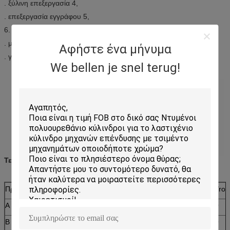
. ξύλινη επεξεργασία 4,
. επεξεργασία εγγράφου 5,
6. ηλεκτρονικά,
. μετα υπηρεσία 7,
Αφήστε ένα μήνυμα
. γραμμή μετάδοσης καπνών 8,
We bellen je snel terug!
Τεχνικές παράμετροι προϊόντων:
Προδιαγραφή
Χ (χιλ.)
Υ (χιλ.)
Ζ (χιλ.)
M/roll
Α
13
8
3.5
30
Β
17
11
3.5
30