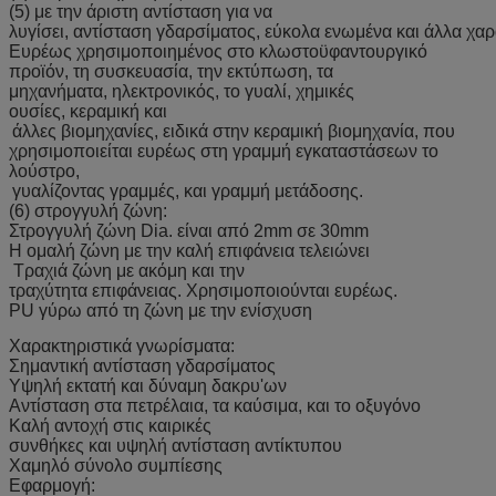
(5) με την άριστη αντίσταση για να
λυγίσει, αντίσταση γδαρσίματος, εύκολα ενωμένα και άλλα χαρ
Ευρέως χρησιμοποιημένος στο κλωστοϋφαντουργικό
προϊόν, τη συσκευασία, την εκτύπωση, τα
μηχανήματα, ηλεκτρονικός, το γυαλί, χημικές
ουσίες, κεραμική και
άλλες βιομηχανίες, ειδικά στην κεραμική βιομηχανία, που
χρησιμοποιείται ευρέως στη γραμμή εγκαταστάσεων το
λούστρο,
γυαλίζοντας γραμμές, και γραμμή μετάδοσης.
(6) στρογγυλή ζώνη:
Στρογγυλή ζώνη Dia. είναι από 2mm σε 30mm
Η ομαλή ζώνη με την καλή επιφάνεια τελειώνει
Τραχιά ζώνη με ακόμη και την
τραχύτητα επιφάνειας. Χρησιμοποιούνται ευρέως.
PU γύρω από τη ζώνη με την ενίσχυση
Χαρακτηριστικά γνωρίσματα:
Σημαντική αντίσταση γδαρσίματος
Υψηλή εκτατή και δύναμη δακρυ'ων
Αντίσταση στα πετρέλαια, τα καύσιμα, και το οξυγόνο
Καλή αντοχή στις καιρικές
συνθήκες και υψηλή αντίσταση αντίκτυπου
Χαμηλό σύνολο συμπίεσης
Εφαρμογή: