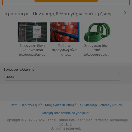
Πολυουρεθάνιο γύρω από τη ζώνη
Περισσότεροι
Στρογγυλή ζώνη
Πράσινη
Στρογγυλή ζώνη
PU γύρ
βιομηχανικού
στρογγυλή ζώνη
από
ζωνών πρ
πολυουρεθανίου
από
πολυουρεθάνιο 2-
εισαγ
πολυουρεθάνιο
20 mm
επιφάνει
ομα
Γλώσσα αλλαγής
Greek
Σπίτι
|
Περίπου εμείς
|
Μας ελάτε σε επαφή με
|
Sitemap
|
Privacy Policy
Άποψη υπολογιστών γραφείου
Copyright © 2012 - 2026 Jiangsu Jiunai Intelligent Manufacturing Technology
Co., LTD.
All rights reserved.