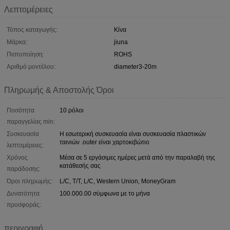
Λεπτομέρειες
Τόπος καταγωγής:
Κίνα
Μάρκα:
jiuna
Πιστοποίηση:
ROHS
Αριθμό μοντέλου:
diameter3-20m
Πληρωμής & Αποστολής Όροι
Ποσότητα
10 ρόλοι
παραγγελίας min:
Συσκευασία
Η εσωτερική συσκευασία είναι συσκευασία πλαστικών
ταινιών .outer είναι χαρτοκιβώτιο
λεπτομέρειες:
Χρόνος
Μέσα σε 5 εργάσιμες ημέρες μετά από την παραλαβή της
κατάθεσής σας
παράδοσης:
Όροι πληρωμής:
L/C, T/T, L/C, Western Union, MoneyGram
Δυνατότητα
100.000.00 σύμφωνα με το μήνα
προσφοράς:
περιγραφή