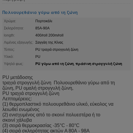
Πολυουρεθάνιο γύρω από τη ζώνη
Χρώμα:
Πορτοκάλι
Σκληρότητα:
85A-90A
longth:
400/roll 200m/roll
Λιμένας εξαγωγής:
Σαγγάη της Κίνας
Τύπος:
PU τραχιά στρογγυλή ζώνη
Υλικό:
PU
PU γύρω από τη ζώνη
πράσινη στρογγυλή ζώνη
Υψηλό φως:
,
PU μετάδοσης
τραχιά στρογγυλή ζώνη Πολυουρεθάνιο γύρω από τη
ζώνη, PU ομαλή στρογγυλή ζώνη,
PU τραχιά στρογγυλή ζώνη
Λεπτομέρειες:
(1) θερμοπλαστικό πολυουρεθάνιο υλικό, εύκολος να
λειωθεί ενωμένος
(2) ενισχυμένος από το σκοινί πολυεστέρα ή το
σκοινί χάλυβα
(3) σειρά θερμοκρασίας -35°C - 80°C
(4) σειρά σκληρότητας ακτών Α 80A - 98A