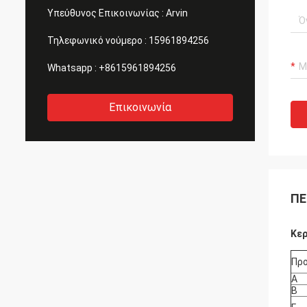
Υπεύθυνος Επικοινωνίας :
Arvin
Τηλεφωνικό νούμερο :
15961894256
Whatsapp :
+8615961894256
Επικοινωνία
ΠΕ
Κερ
Πρ
Α
Β