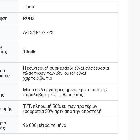
Jiuna
ηση
ROHS
Α-13/Β-17/Γ-22
υ
α
ίας
10rolls
Η εσωτερική συσκευασία είναι συσκευασία
σία
πλαστικών ταινιών .outer είναι
ειες
χαρτοκιβώτιο
Μέσα σε 5 εργάσιμες ημέρες μετά από την
ης
παραλαβή της κατάθεσής σας
T/T, πληρωμή 50% εκ των προτέρων,
ρωμής
ισορροπία 50% πριν από την αποστολή
ητα
96.000 μέτρα το μήνα
άς