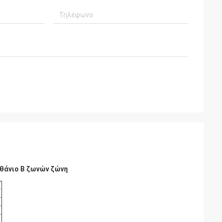
θάνιο Β ζωνών ζώνη
ς