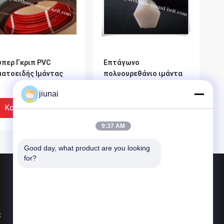
ύπερ Γκριπ PVC
Επτάγωνο
ματοειδής Ιμάντας
πολυουρεθάνιο ιμάντα
αγελάδας
jiunai
Καλύτερη Τιμή
Καλύτερη Τιμή
9:37 AM
Good day, what product are you looking 
for?
Προϊόντα
Πολυουρεθάνιο γύρω από τη ζώνη
ς
Πολυουρεθάνιο Β ζώνη