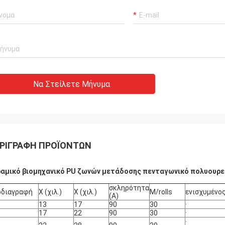
Να Στείλετε Μήνυμα
ΡΙΓΡΑΦΉ ΠΡΟΪΌΝΤΩΝ
αμικό βιομηχανικό PU ζωνών μετάδοσης πενταγωνικό πολυουρε
σκληρότητα
οδιαγραφή
Χ (χιλ.)
Χ (χιλ.)
M/rolls
ενισχυμένο
(Α)
13
17
90
30
·
17
22
90
30
·
·