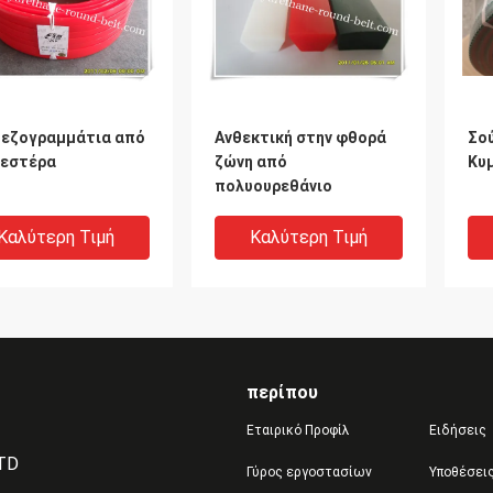
εζογραμμάτια από
Ανθεκτική στην φθορά
Σο
εστέρα
ζώνη από
Κυ
πολυουρεθάνιο
Καλύτερη Τιμή
Καλύτερη Τιμή
περίπου
Εταιρικό Προφίλ
Ειδήσεις
LTD
Γύρος εργοστασίων
Υποθέσει