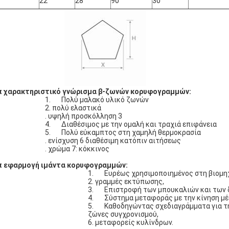
22
28
90
30
 χαρακτηριστικό γνώρισμα β-ζωνών κορυφογραμμών:
1. Πολύ μαλακό υλικό ζωνών
2. πολύ ελαστικά
. υψηλή προσκόλληση 3
4. Διαθέσιμος με την ομαλή και τραχιά επιφάνεια
5. Πολύ εύκαμπτος στη χαμηλή θερμοκρασία
. ενίσχυση 6 διαθέσιμη κατόπιν αιτήσεως
. χρώμα 7: κόκκινος
π εφαρμογή ιμάντα κορυφογραμμών:
1. Ευρέως χρησιμοποιημένος στη βιομηχ
2. γραμμές εκτύπωσης,
3. Επιστροφή των μπουκαλιών και των δ
4. Σύστημα μεταφοράς με την κίνηση μέ
5. Καθοδηγώντας σχεδιαγράμματα για τη 
ζώνες συγχρονισμού,
6. μεταφορείς κυλίνδρων.