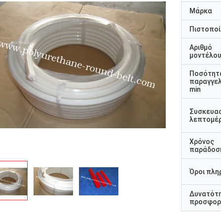
Μάρκα
Πιστοποί
Αριθμό
μοντέλο
Ποσότητ
παραγγελ
min
Συσκευα
λεπτομέρ
Χρόνος
παράδοσ
Όροι πλη
Δυνατότ
προσφορ