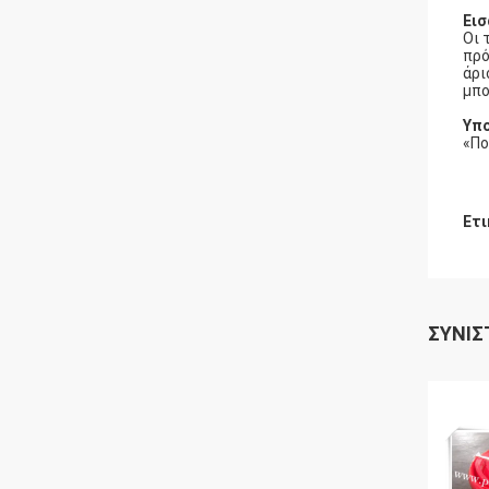
Εισ
Οι 
πρό
άρι
μπο
Υπ
«Πο
Ετι
ΣΥΝΙΣ