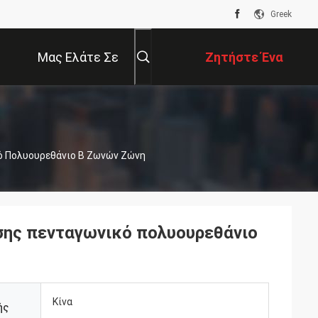
Greek
Μας Ελάτε Σε
Ζητήστε Ένα
Επαφή Με
Απόσπασμα
ό Πολυουρεθάνιο Β Ζωνών Ζώνη
σης πενταγωνικό πολυουρεθάνιο
Κίνα
ής