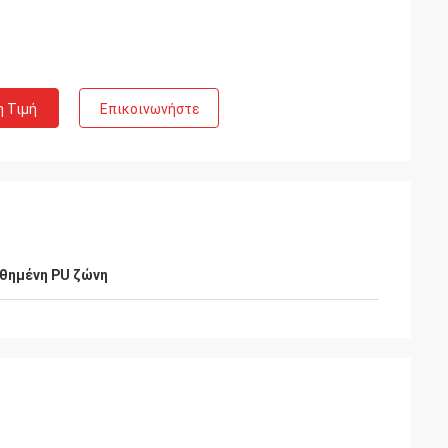
η Τιμή
Επικοινωνήστε
θημένη PU ζώνη
e
Possamai του κ. Alcioni
πολύ δημοφιλή
Προϊόντα ικανοποίησης πελατών, καλή
υπηρεσία!