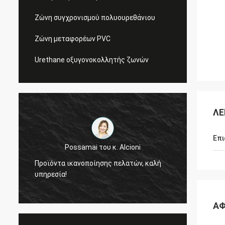
Ζώνη συγχρονισμού πολυουρεθάνιου
Ζώνη μεταφορέων PVC
Urethane οξυγονοκολλητής ζωνών
ΛΕ
Επι
Possamai του κ. Alcioni
Προϊόντα ικανοποίησης πελατών, καλή
είμαστ
υπηρεσία!
ποιότ
ΑΦ