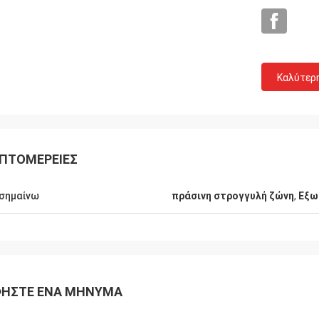
Καλύτερ
ΠΤΟΜΈΡΕΙΕΣ
σημαίνω
πράσινη στρογγυλή ζώνη
,
Εξω
Mr.Mike
Ο κ. jon
ε πολύ εντυπωσιασμένοι με την
τα προϊόντα σας είναι 
ητα των ζωνών που παραγάγατε.
στις αγορές μου.
ΉΣΤΕ ΈΝΑ ΜΉΝΥΜΑ