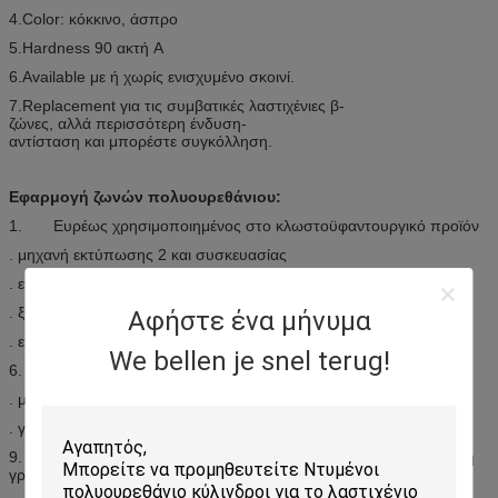
4.Color: κόκκινο, άσπρο
5.Hardness 90 ακτή Α
6.Available με ή χωρίς ενισχυμένο σκοινί.
7.Replacement για τις συμβατικές λαστιχένιες β-
ζώνες, αλλά περισσότερη ένδυση-
αντίσταση και μπορέστε συγκόλληση.
Εφαρμογή ζωνών πολυουρεθάνιου:
1. Ευρέως χρησιμοποιημένος στο κλωστοϋφαντουργικό προϊόν
. μηχανή εκτύπωσης 2 και συσκευασίας
. επεξεργασία τροφίμων 3 & ποτών
. ξύλινη επεξεργασία 4
Αφήστε ένα μήνυμα
. επεξεργασία εγγράφου 5
We bellen je snel terug!
6. ηλεκτρονικά
. μετα υπηρεσία 7
. γραμμή μετάδοσης καπνών 8
9. Κεραμίδι πατωμάτων τοίχων που μεταβιβάζει τη βιομηχανική
γραμμή