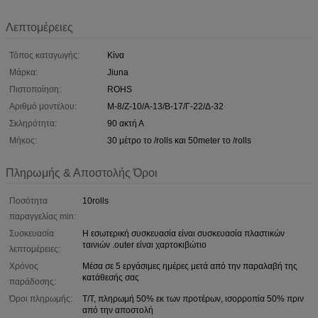
Λεπτομέρειες
Τόπος καταγωγής:
Κίνα
Μάρκα:
Jiuna
Πιστοποίηση:
ROHS
Αριθμό μοντέλου:
Μ-8/Ζ-10/Α-13/Β-17/Γ-22/Δ-32
Σκληρότητα:
90 ακτή Α
Μήκος:
30 μέτρο το /rolls και 50meter το /rolls
Πληρωμής & Αποστολής Όροι
Ποσότητα
10rolls
παραγγελίας min:
Συσκευασία
Η εσωτερική συσκευασία είναι συσκευασία πλαστικών
ταινιών .outer είναι χαρτοκιβώτιο
λεπτομέρειες:
Χρόνος
Μέσα σε 5 εργάσιμες ημέρες μετά από την παραλαβή της
κατάθεσής σας
παράδοσης:
Όροι πληρωμής:
T/T, πληρωμή 50% εκ των προτέρων, ισορροπία 50% πριν
από την αποστολή