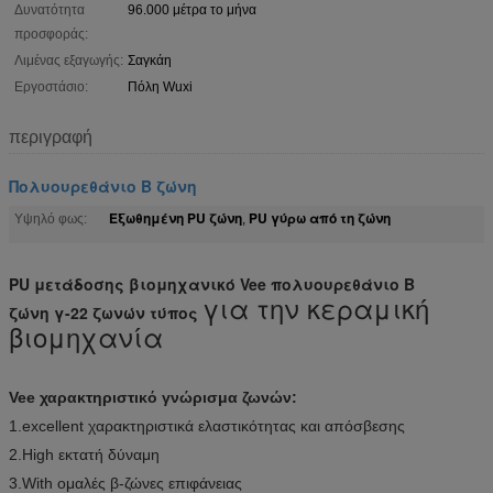
Δυνατότητα
96.000 μέτρα το μήνα
προσφοράς:
Λιμένας εξαγωγής:
Σαγκάη
Εργοστάσιο:
Πόλη Wuxi
περιγραφή
Πολυουρεθάνιο Β ζώνη
Εξωθημένη PU ζώνη
PU γύρω από τη ζώνη
Υψηλό φως:
,
PU μετάδοσης βιομηχανικό Vee πολυουρεθάνιο Β
για την κεραμική
ζώνη γ-22 ζωνών τύπος
βιομηχανία
Vee χαρακτηριστικό γνώρισμα ζωνών:
1.excellent χαρακτηριστικά ελαστικότητας και απόσβεσης
2.High εκτατή δύναμη
3.With ομαλές β-ζώνες επιφάνειας