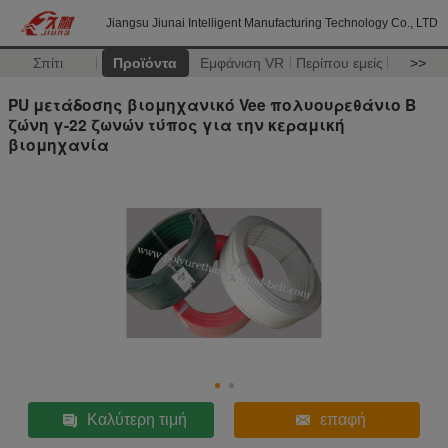
Jiangsu Jiunai Intelligent Manufacturing Technology Co., LTD
Σπίτι
Προϊόντα
Εμφάνιση VR
Περίπου εμείς
>>
PU μετάδοσης βιομηχανικό Vee πολυουρεθάνιο Β
ζώνη γ-22 ζωνών τύπος για την κεραμική
βιομηχανία
Καλύτερη τιμή
επαφή